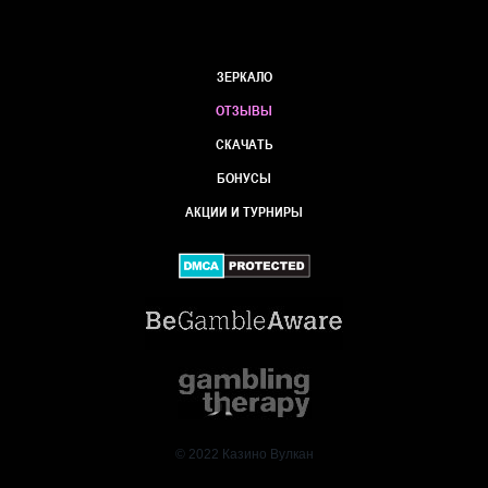
ЗЕРКАЛО
ОТЗЫВЫ
СКАЧАТЬ
БОНУСЫ
АКЦИИ И ТУРНИРЫ
© 2022 Казино Вулкан