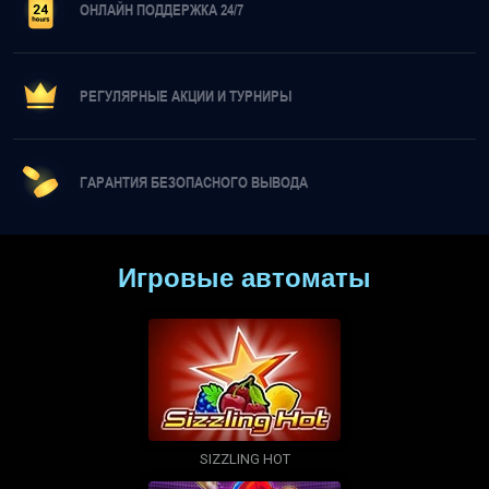
ОНЛАЙН ПОДДЕРЖКА 24/7
РЕГУЛЯРНЫЕ АКЦИИ И ТУРНИРЫ
ГАРАНТИЯ БЕЗОПАСНОГО ВЫВОДА
Игровые автоматы
SIZZLING HOT