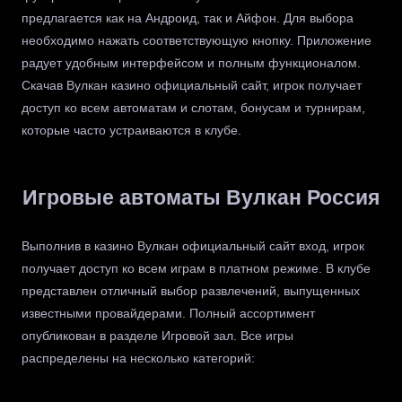
предлагается как на Андроид, так и Айфон. Для выбора
необходимо нажать соответствующую кнопку. Приложение
радует удобным интерфейсом и полным функционалом.
Скачав Вулкан казино официальный сайт, игрок получает
доступ ко всем автоматам и слотам, бонусам и турнирам,
которые часто устраиваются в клубе.
Игровые автоматы Вулкан Россия
Выполнив в казино Вулкан официальный сайт вход, игрок
получает доступ ко всем играм в платном режиме. В клубе
представлен отличный выбор развлечений, выпущенных
известными провайдерами. Полный ассортимент
опубликован в разделе Игровой зал. Все игры
распределены на несколько категорий: