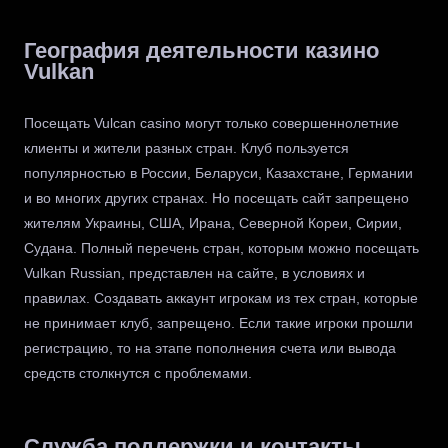
География деятельности казино
Vulkan
Посещать Vulcan casino могут только совершеннолетние
клиенты и жители разных стран. Клуб пользуется
популярностью в России, Беларуси, Казахстане, Германии
и во многих других странах. Но посещать сайт запрещено
жителям Украины, США, Ирана, Северной Кореи, Сирии,
Судана. Полный перечень стран, которым можно посещать
Vulkan Russian, представлен на сайте, в условиях и
правилах. Создавать аккаунт игрокам из тех стран, которые
не принимает клуб, запрещено. Если такие игроки прошли
регистрацию, то на этапе пополнения счета или вывода
средств столкнутся с проблемами.
Служба поддержки и контакты