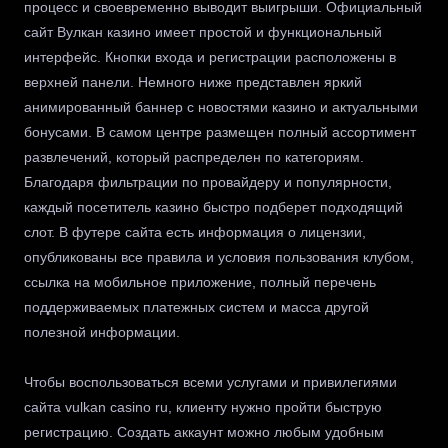
процесс и своевременно выводит выигрыши. Официальный
сайт Вулкан казино имеет простой и функциональный
интерфейс. Кнопки входа и регистрации расположены в
верхней панели. Немного ниже представлен яркий
анимированный баннер с новостями казино и актуальными
бонусами. В самом центре размещен полный ассортимент
развлечений, который распределен по категориям.
Благодаря фильтрации по провайдеру и популярности,
каждый посетитель казино быстро подберет подходящий
слот. В футере сайта есть информация о лицензии,
опубликованы все правила и условия пользования клубом,
ссылка на мобильное приложение, полный перечень
поддерживаемых платежных систем и масса другой
полезной информации.
Чтобы воспользоваться всеми услугами и привилегиями
сайта vulkan casino ru, клиенту нужно пройти быструю
регистрацию. Создать аккаунт можно любым удобным