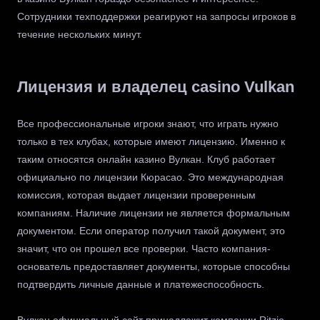
Сотрудники техподдержки реагируют на запросы игроков в
течение нескольких минут.
Лицензия и владелец casino Vulkan
Все профессиональные игроки знают, что играть нужно
только в тех клубах, которые имеют лицензию. Именно к
таким относятся онлайн казино Вулкан. Клуб работает
официально по лицензии Кюрасао. Это международная
комиссия, которая выдает лицензии проверенным
компаниям. Наличие лицензии не является формальным
документом. Если оператор получил такой документ, это
значит, что он прошел все проверки. Часто компания-
основатель предоставляет документы, которые способны
подтвердить личные данные и платежеспособность.