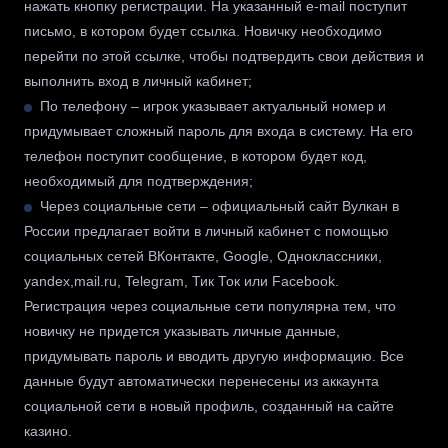
нажать кнопку регистрации. На указанный e-mail поступит
письмо, в котором будет ссылка. Новичку необходимо
перейти по этой ссылке, чтобы подтвердить свои действия и
выполнить вход в личный кабинет;
По телефону – игрок указывает актуальный номер и
придумывает сложный пароль для входа в систему. На его
телефон поступит сообщение, в котором будет код,
необходимый для подтверждения;
Через социальные сети – официальный сайт Вулкан в
России предлагает войти в личный кабинет с помощью
социальных сетей ВКонтакте, Google, Одноклассники,
yandex,mail.ru, Telegram, Тик Ток или Facebook.
Регистрация через социальные сети популярна тем, что
новичку не придется указывать личные данные,
придумывать пароль и вводить другую информацию. Все
данные будут автоматически перенесены из аккаунта
социальной сети в новый профиль, созданный на сайте
казино.