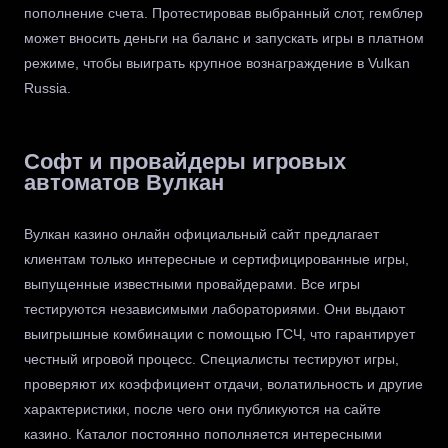
пополнение счета. Протестировав выбранный слот, гемблер
может вносить деньги на баланс и запускать игры в платном
режиме, чтобы выиграть крупное вознаграждение в Vulkan
Russia.
Софт и провайдеры игровых
автоматов Вулкан
Вулкан казино онлайн официальный сайт предлагает
клиентам только интересные и сертифицированные игры,
выпущенные известными провайдерами. Все игры
тестируются независимыми лабораториями. Они выдают
выигрышные комбинации с помощью ГСЧ, что гарантирует
честный игровой процесс. Специалисты тестируют игры,
проверяют их коэффициент отдачи, волатильность и другие
характеристики, после чего они публикуются на сайте
казино. Каталог постоянно пополняется интересными