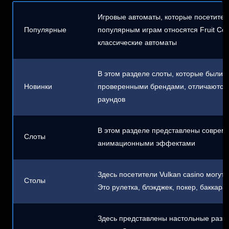
Игровые автоматы, которые посетители
Популярные
популярным играм относятся Fruit Cock
классические автоматы
В этом разделе слоты, которые были 
Новинки
проверенными брендами, отличаются 
раундов
В этом разделе представлены соврем
Слоты
анимационными эффектами
Здесь посетители Vulkan casino могут
Столы
Это рулетка, блэкджек, покер, баккара 
Здесь представлены настольные развл