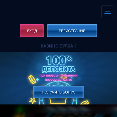
ВХОД
РЕГИСТРАЦИЯ
КАЗИНО ВУЛКАН
ПОЛУЧИТЬ БОНУС