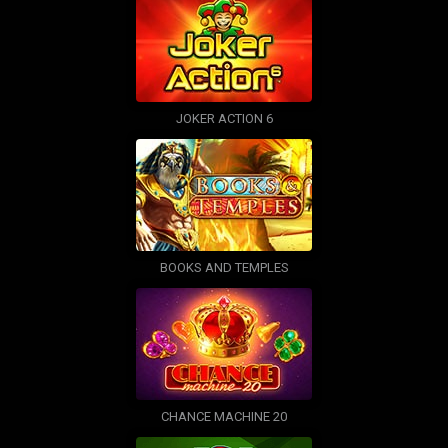
JOKER ACTION 6
BOOKS AND TEMPLES
CHANCE MACHINE 20