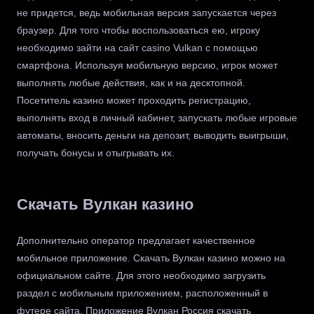
не придется, ведь мобильная версия запускается через
браузер. Для того чтобы воспользоваться ею, игроку
необходимо зайти на сайт casino Vulkan с помощью
смартфона. Используя мобильную версию, игрок может
выполнять любые действия, как и на десктопной.
Посетитель казино может проходить регистрацию,
выполнять вход в личный кабинет, запускать любые игровые
автоматы, вносить деньги на депозит, выводить выигрыши,
получать бонусы и отыгрывать их.
Скачать Вулкан казино
Дополнительно оператор предлагает качественное
мобильное приложение. Скачать Вулкан казино можно на
официальном сайте. Для этого необходимо загрузить
раздел с мобильным приложением, расположенный в
футере сайта. Приложение Вулкан Россия скачать